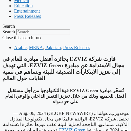
Medical
Education
Entertainment
Press Releases
Search
Search
Close this search box.
Arabic
,
MENA
,
Pakistan
,
Press Releases
‫فازت شركة EZVIZ بجائزة أفضل مبادرة للعام في
مجال الاستدامة عن مبادرة EZVIZ Green، التي تهدف
إلى تعزيز الابتكارات الصديقة للبيئة وتساهم في تنمية
الغابات حول العالم
تُسخّر مبادرة EZVIZ Green قوة التكنولوجيا من أجل مستقبل
أفضل للجميع، وذلك من خلال تعزيز التغيير الداخلي والوعي العام
على حدٍ سواء
هوفدورب، هولندا،, Aug. 06, 2024 (GLOBE NEWSWIRE) —
تحتفل شركة EZVIZ، الرائدة عالميًا في مجال تكنولوجيا المنازل
الذكية، بمساعيها الناجحة لحماية البيئة عقب فوزها بجائزة الاستدامة
لعام 2024 عن مبادرتها
EZVIZ Green
. تجمع هذه المبادرة بين مهمة