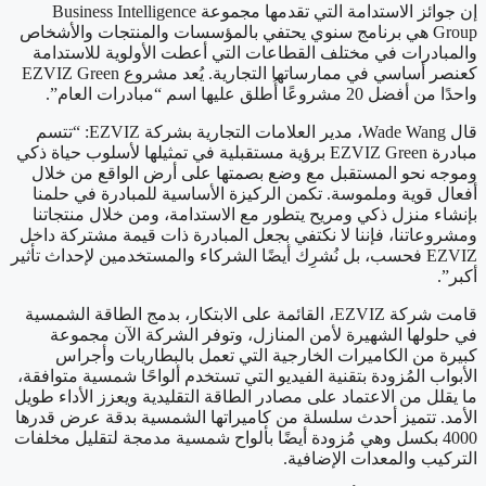
إن جوائز الاستدامة التي تقدمها مجموعة Business Intelligence
Group هي برنامج سنوي يحتفي بالمؤسسات والمنتجات والأشخاص
والمبادرات في مختلف القطاعات التي أعطت الأولوية للاستدامة
كعنصر أساسي في ممارساتها التجارية. يُعد مشروع EZVIZ Green
واحدًا من أفضل 20 مشروعًا أُطلق عليها اسم “مبادرات العام”.
قال Wade Wang، مدير العلامات التجارية بشركة EZVIZ: “تتسم
مبادرة EZVIZ Green برؤية مستقبلية في تمثيلها لأسلوب حياة ذكي
وموجه نحو المستقبل مع وضع بصمتها على أرض الواقع من خلال
أفعال قوية وملموسة. تكمن الركيزة الأساسية للمبادرة في حلمنا
بإنشاء منزل ذكي ومريح يتطور مع الاستدامة، ومن خلال منتجاتنا
ومشروعاتنا، فإننا لا نكتفي بجعل المبادرة ذات قيمة مشتركة داخل
EZVIZ فحسب، بل نُشرِك أيضًا الشركاء والمستخدمين لإحداث تأثير
أكبر”.
قامت شركة EZVIZ، القائمة على الابتكار، بدمج الطاقة الشمسية
في حلولها الشهيرة لأمن المنازل، وتوفر الشركة الآن مجموعة
كبيرة من الكاميرات الخارجية التي تعمل بالبطاريات وأجراس
الأبواب المُزودة بتقنية الفيديو التي تستخدم ألواحًا شمسية متوافقة،
ما يقلل من الاعتماد على مصادر الطاقة التقليدية ويعزز الأداء طويل
الأمد. تتميز أحدث سلسلة من كاميراتها الشمسية بدقة عرض قدرها
4000 بكسل وهي مُزودة أيضًا بألواح شمسية مدمجة لتقليل مخلفات
التركيب والمعدات الإضافية.