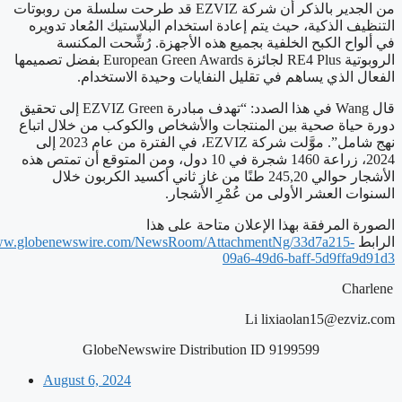
من الجدير بالذكر أن شركة EZVIZ قد طرحت سلسلة من روبوتات
التنظيف الذكية، حيث يتم إعادة استخدام البلاستيك المُعاد تدويره
في ألواح الكبح الخلفية بجميع هذه الأجهزة. رُشِّحت المكنسة
الروبوتية RE4 Plus لجائزة European Green Awards بفضل تصميمها
الفعال الذي يساهم في تقليل النفايات وحيدة الاستخدام.
قال Wang في هذا الصدد: “تهدف مبادرة EZVIZ Green إلى تحقيق
دورة حياة صحية بين المنتجات والأشخاص والكوكب من خلال اتباع
نهج شامل”. موَّلت شركة EZVIZ، في الفترة من عام 2023 إلى
2024، زراعة 1460 شجرة في 10 دول، ومن المتوقع أن تمتص هذه
الأشجار حوالي 245,20 طنًا من غاز ثاني أكسيد الكربون خلال
السنوات العشر الأولى من عُمْرِ الأشجار.
الصورة المرفقة بهذا الإعلان متاحة على هذا
الرابط
www.globenewswire.com/NewsRoom/AttachmentNg/33d7a215-
09a6-49d6-baff-5d9ffa9d91d3
Charlene
Li
lixiaolan15@ezviz.com
GlobeNewswire Distribution ID 9199599
August 6, 2024