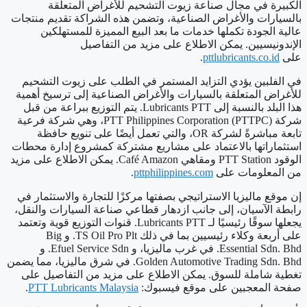
الكبيرة في مجال صناعة زيوت التشحيم للأغراض المتعلقة
بالسيارات والأغراض الصناعية، وتضمن هذه الشراكة تقديم منتجات
عالية الجودة تكملها خدمات ما بعد البيع المميزة للمستهلكين
الإندونيسيين. يمكن الاطلاع على مزيد من التفاصيل
على
pttlubricants.co.id
.
في الفلبين يؤدي التزايد المستمر في الطلب على زيوت التشحيم
للأغراض المتعلقة بالسيارات والأغراض الصناعية إلى ترسيخ أهمية
هذا البلد بالنسبة إلى Lubricants PTT. يتم التوزيع ببراعة من قبل
شركة PTT Philippines Corporation (PTTPC)، وهي شركة فرعية
تابعة مباشرةً لشركة OR، والتي تعمل أيضًا على تنويع حافظة
استثماراتها بالاعتماد على مشاريع مشتركة كمشروع إدارة محطات
الوقود PTT Station ومقاهي Café Amazon. يمكن الاطلاع على مزيد
من المعلومات على
pttphilippines.com
.
إن موقع ماليزيا الاستراتيجي بصفتها مركزًا للتجارة والاستثمار في
رابطة الآسيان، إلى جانب ازدهار قطاعي صناعة السيارات والنقل،
يجعلها سوقًا رئيسيًا لـ Lubricants PTT. قنوات التوزيع قوية وتعتمد
على أربعة وكلاء رئيسيين بما في ذلك TS Oil Pro Plt. و Big
Essential Sdn. Bhd. في غرب ماليزيا، و Efuel Service Sdn. و
Golden Automotive Trading Sdn. Bhd. في شرق ماليزيا، مما يضمن
تغطية شاملة للسوق. يمكن الاطلاع على مزيد من التفاصيل على
صفحة المعجبين على موقع فيسبوك:
PTT Lubricants Malaysia
.