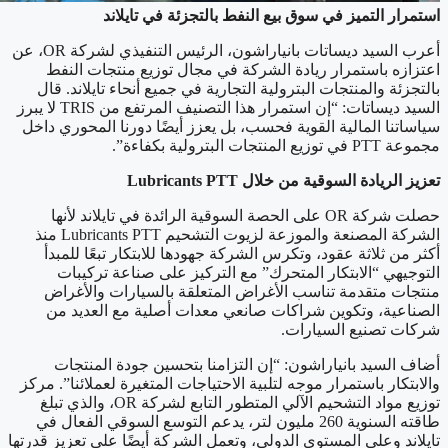
استمرار التميز في سوق بيع النفط بالتجزئة في تايلاند
أعرب السيد ديساتات بانياراشون، الرئيس التنفيذي لشركة OR، عن
اعتزازه باستمرار ريادة الشركة في مجال توزيع منتجات النفط
بالتجزئة والمنتجات البترولية التجارية في جميع أنحاء تايلاند. قال
السيد ديساتات: “إن استمرار هذا التصنيف المرتفع من TRIS لا يبرز
سياساتنا المالية القوية فحسب، بل يعزز أيضًا دورنا المحوري داخل
مجموعة PTT في توزيع المنتجات البترولية بكفاءة”.
تعزيز الريادة السوقية من خلال
Lubricants PTT
حصلت شركة OR على الحصة السوقية الرائدة في تايلاند لأنها
الشركة المصنعة والموزعة لزيوت التشحيم Lubricants PTT منذ
أكثر من ثلاثة عقود، وتكرس الشركة جهودها للابتكار تبعًا للمبدأ
التوجيهي “الابتكار المتحرك” مع التركيز على صناعة تركيبات
منتجات متقدمة تناسب الأغراض المتعلقة بالسيارات والأغراض
الصناعية، وتكوين شراكات صانعي معدات أصلية مع العديد من
شركات تصنيع السيارات.
أضاف السيد بانياراشون: “إن التزامنا بتحسين جودة المنتجات
والابتكار باستمرار موجه لتلبية الاحتياجات المتغيرة لعملائنا”. مركز
توزيع مواد التشحيم الآلي المتطور التابع لشركة OR، والذي تبلغ
طاقته السنوية 260 مليون لتر، يدعم التوسع السوقي الفعال في
تايلاند وعلى المستوى الدولي، وتعمل الشركة أيضًا على تعزيز قدرتها