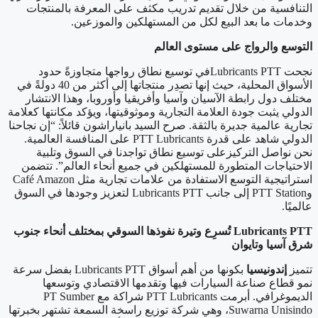
التنافسية من خلال تقديم تدريب مكثف على المعرفة بالمنتجات
وخدمات ما بعد البيع لكل من المستهلكين والموزعين.
التوسع والرواج على مستوى العالم
نجحت Lubricants PTTفي توسيع نطاق رواجها متجاوزةً حدود
الأسواق المحلية، حيث إنها تصدِر منتجاتها إلى أكثر من 40 دولةً في
مختلف دول رابطة الآسيان وآسيا وأفريقيا وأوروبا، وهذا الانتشار
الدولي يثبت جودة العلامة التجارية وموثوقيتها، ويؤكد مكانتها كعلامة
تجارية عالمية جديرة بالثقة. صرح السيد بانياراشون قائلاً: “إن نجاحنا
الدولي شاهد على قدرة PTT Lubricants على المنافسة العالمية.
نحن نواصل التركيزعلى توسيع نطاق تواجدنا في السوق وتلبية
الاحتياجات المتطورة للمستهلكين في جميع أنحاء العالم”. تتضمن
استراتيجية التوسع الاستفادة من علامات تجارية مثل Café Amazon
وPTT Station إلى جانب Lubricants PTT لتعزيز وجودها في السوق
عالميًا.
PTT
Lubricants
تُسرِع وتيرة نفوذها السوقي بمختلف أنحاء جنوب
شرق آسيا وتايوان
تتميز
إندونيسيا
بكونها من أهم أسواق Lubricants PTT بفضل سرعة
نمو قطاع صناعة السيارات فيها وتقدمها الاقتصادي وتوسعها
الديموغرافي. أبرمت PTT Lubricants شراكة مع PT Sumber
Suwarna Unisindo، وهي شركة توزيع راسخة السمعة تشتهر بخبرتها