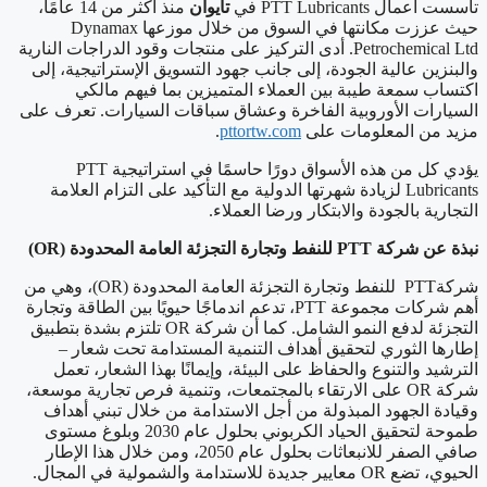
تأسست أعمال PTT Lubricants في
تايوان
منذ أكثر من 14 عامًا،
حيث عززت مكانتها في السوق من خلال موزعها Dynamax
Petrochemical Ltd. أدى التركيز على منتجات وقود الدراجات النارية
والبنزين عالية الجودة، إلى جانب جهود التسويق الإستراتيجية، إلى
اكتساب سمعة طيبة بين العملاء المتميزين بما فيهم مالكي
السيارات الأوروبية الفاخرة وعشاق سباقات السيارات. تعرف على
مزيد من المعلومات على
pttortw.com
.
يؤدي كل من هذه الأسواق دورًا حاسمًا في استراتيجية PTT
Lubricants لزيادة شهرتها الدولية مع التأكيد على التزام العلامة
التجارية بالجودة والابتكار ورضا العملاء.
نبذة عن شركة
PTT
للنفط وتجارة التجزئة العامة المحدودة (
OR
)
شركةPTT للنفط وتجارة التجزئة العامة المحدودة (OR)، وهي من
أهم شركات مجموعة PTT، تدعم اندماجًا حيويًا بين الطاقة وتجارة
التجزئة لدفع النمو الشامل. كما أن شركة OR تلتزم بشدة بتطبيق
إطارها الثوري لتحقيق أهداف التنمية المستدامة تحت شعار –
الترشيد والتنوع والحفاظ على البيئة، وإيمانًا بهذا الشعار، تعمل
شركة OR على الارتقاء بالمجتمعات، وتنمية فرص تجارية موسعة،
وقيادة الجهود المبذولة من أجل الاستدامة من خلال تبني أهداف
طموحة لتحقيق الحياد الكربوني بحلول عام 2030 وبلوغ مستوى
صافي الصفر للانبعاثات بحلول عام 2050، ومن خلال هذا الإطار
الحيوي، تضع OR معايير جديدة للاستدامة والشمولية في المجال.