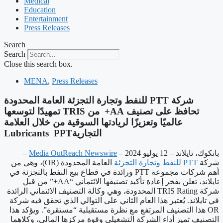
Medical
Education
Entertainment
Press Releases
Search
Search
Close this search box.
MENA
,
Press Releases
‫شركة PTT للنفط وتجارة التجزئة العامة المحدودة
تحافظ على تصنيف AA+ من TRIS تمهيدًا لتوسعها
عالميًا وتعزيزًا لريادتها السوقية من خلال العلامة
التجاريةLubricants PPT
بانكوك، تايلاند – 12 يوليو 2024 –
Media OutReach Newswire
–
شركة
PTT للنفط وتجارة التجزئة
العامة المحدودة (OR)، وهي من
أهم شركات مجموعة PTT ورائدة في قطاع بيع النفط بالتجزئة في
تايلاند، تعلن بفخر إعادة تأكيد تصنيفها الائتماني “AA+” من قبل
شركة TRIS Rating المحدودة، وهي وكالة التصنيف الائتماني الرائدة
في تايلاند. يُعتبر هذا العام الثاني على التوالي الذي تحقق فيه شركة
OR هذا التصنيف المرتفع مع نظرة مستقبلية “مستقرة”. ويؤكد هذا
التصنيف تميز أداء الشركة التشغيلي وقوة مركزها المالي، وكلاهما