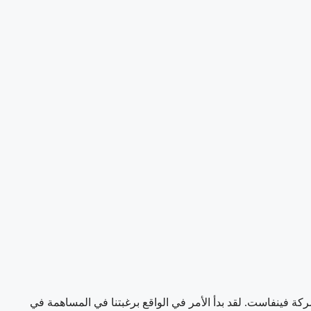
ذات مرة على ما سبق ذكره قائلًا: “تساءل عديد من الأشخاص ع